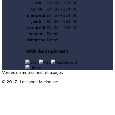
lundi
8 h 00 – 16 h 00
mardi
8 h 00 – 16 h 00
mercredi
8 h 00 – 16 h 00
jeudi
8 h 00 – 16 h 00
vendredi
8 h 00 – 16 h 00
samedi
Fermé
dimanche
Fermé
Méthodes de paiement
Ventes de moteur neuf et usagés
© 2017 · Lassonde Marine Inc
Site Internet réalisé et supporté par
Gravité Média